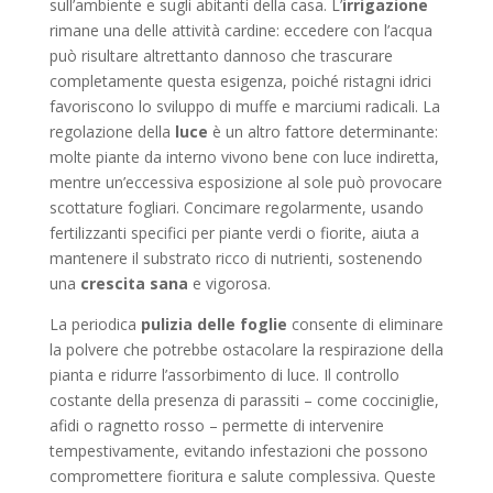
sull’ambiente e sugli abitanti della casa. L’
irrigazione
rimane una delle attività cardine: eccedere con l’acqua
può risultare altrettanto dannoso che trascurare
completamente questa esigenza, poiché ristagni idrici
favoriscono lo sviluppo di muffe e marciumi radicali. La
regolazione della
luce
è un altro fattore determinante:
molte piante da interno vivono bene con luce indiretta,
mentre un’eccessiva esposizione al sole può provocare
scottature fogliari. Concimare regolarmente, usando
fertilizzanti specifici per piante verdi o fiorite, aiuta a
mantenere il substrato ricco di nutrienti, sostenendo
una
crescita sana
e vigorosa.
La periodica
pulizia delle foglie
consente di eliminare
la polvere che potrebbe ostacolare la respirazione della
pianta e ridurre l’assorbimento di luce. Il controllo
costante della presenza di parassiti – come cocciniglie,
afidi o ragnetto rosso – permette di intervenire
tempestivamente, evitando infestazioni che possono
compromettere fioritura e salute complessiva. Queste