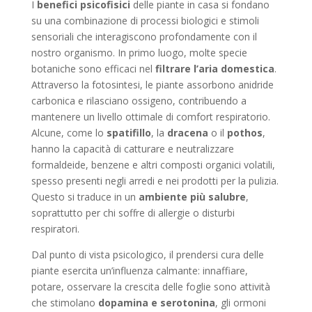
I
benefici psicofisici
delle piante in casa si fondano
su una combinazione di processi biologici e stimoli
sensoriali che interagiscono profondamente con il
nostro organismo. In primo luogo, molte specie
botaniche sono efficaci nel
filtrare l’aria domestica
.
Attraverso la fotosintesi, le piante assorbono anidride
carbonica e rilasciano ossigeno, contribuendo a
mantenere un livello ottimale di comfort respiratorio.
Alcune, come lo
spatifillo
, la
dracena
o il
pothos
,
hanno la capacità di catturare e neutralizzare
formaldeide, benzene e altri composti organici volatili,
spesso presenti negli arredi e nei prodotti per la pulizia.
Questo si traduce in un
ambiente più salubre
,
soprattutto per chi soffre di allergie o disturbi
respiratori.
Dal punto di vista psicologico, il prendersi cura delle
piante esercita un’influenza calmante: innaffiare,
potare, osservare la crescita delle foglie sono attività
che stimolano
dopamina e serotonina
, gli ormoni