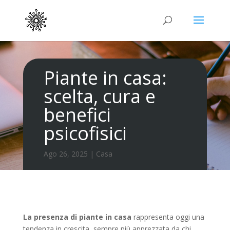
Piante in casa:
scelta, cura e
benefici
psicofisici
Ago 26, 2025
|
Casa
La presenza di piante in casa
rappresenta oggi una
tendenza in crescita, sempre più apprezzata da chi