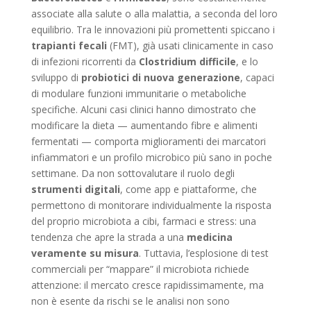
associate alla salute o alla malattia, a seconda del loro
equilibrio. Tra le innovazioni più promettenti spiccano i
trapianti fecali
(FMT), già usati clinicamente in caso
di infezioni ricorrenti da
Clostridium difficile
, e lo
sviluppo di
probiotici di nuova generazione
, capaci
di modulare funzioni immunitarie o metaboliche
specifiche. Alcuni casi clinici hanno dimostrato che
modificare la dieta — aumentando fibre e alimenti
fermentati — comporta miglioramenti dei marcatori
infiammatori e un profilo microbico più sano in poche
settimane. Da non sottovalutare il ruolo degli
strumenti digitali
, come app e piattaforme, che
permettono di monitorare individualmente la risposta
del proprio microbiota a cibi, farmaci e stress: una
tendenza che apre la strada a una
medicina
veramente su misura
. Tuttavia, l’esplosione di test
commerciali per “mappare” il microbiota richiede
attenzione: il mercato cresce rapidissimamente, ma
non è esente da rischi se le analisi non sono