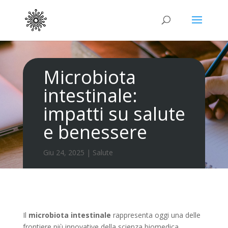
Microbiota
intestinale:
impatti su salute
e benessere
Giu 24, 2025
|
Salute
Il
microbiota intestinale
rappresenta oggi una delle
frontiere più innovative della scienza biomedica.