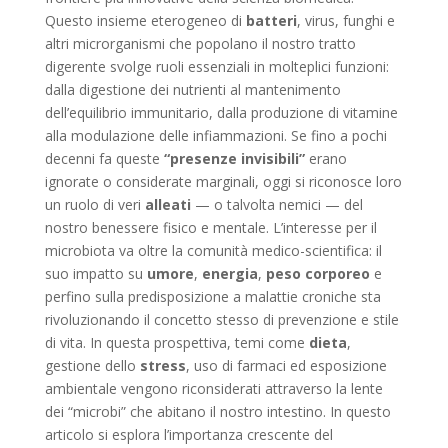
Questo insieme eterogeneo di
batteri
, virus, funghi e
altri microrganismi che popolano il nostro tratto
digerente svolge ruoli essenziali in molteplici funzioni:
dalla digestione dei nutrienti al mantenimento
dell’equilibrio immunitario, dalla produzione di vitamine
alla modulazione delle infiammazioni. Se fino a pochi
decenni fa queste
“presenze invisibili”
erano
ignorate o considerate marginali, oggi si riconosce loro
un ruolo di veri
alleati
— o talvolta nemici — del
nostro benessere fisico e mentale. L’interesse per il
microbiota va oltre la comunità medico-scientifica: il
suo impatto su
umore
,
energia
,
peso corporeo
e
perfino sulla predisposizione a malattie croniche sta
rivoluzionando il concetto stesso di prevenzione e stile
di vita. In questa prospettiva, temi come
dieta
,
gestione dello
stress
, uso di farmaci ed esposizione
ambientale vengono riconsiderati attraverso la lente
dei “microbi” che abitano il nostro intestino. In questo
articolo si esplora l’importanza crescente del