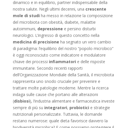
dinamico e in equilibrio, partner indispensabile della
nostra salute. Negli ultimi decenni, una
crescente
mole di studi
ha messo in relazione la composizione
del microbiota con obesità, diabete, malattie
autoimmuni,
depressione
e persino disturbi
neurologici. L’ingresso di questo concetto nella
medicina di precisione
ha segnato un vero cambio
di paradigma: l’equilibrio del nostro “popolo microbico”
è oggi riconosciuto come indicatore e modulatore
chiave dei processi
infiammatori
e delle risposte
immunitarie. Secondo recenti rapporti
dell’Organizzazione Mondiale della Sanità, il microbiota
rappresenta uno snodo cruciale per prevenire e
trattare molte patologie moderne. Mentre la ricerca
indaga sulle cause che portano alle alterazioni
(
disbiosi
), l’industria alimentare e farmaceutica investe
sempre di più su
integratori
,
probiotici
e strategie
nutrizionali personalizzate. Tuttavia, le domande
restano numerose: quale dieta favorisce davvero la
biodiversità microbica? E come possiamo proteggere il