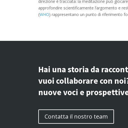
direzione è tracciata: la meditazione può giocare 
approfondire scientificamente l’argomento e rest
(
WHO
) rappresentano un punto di riferimento f
Hai una storia da raccon
vuoi collaborare con noi
nuove voci e prospettive
Contatta il nostro team