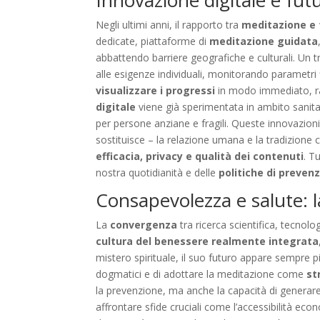
Innovazione digitale e futu
Negli ultimi anni, il rapporto tra
meditazione e 
dedicate, piattaforme di
meditazione guidata
abbattendo barriere geografiche e culturali. Un t
alle esigenze individuali, monitorando parametri
visualizzare i progressi
in modo immediato, raf
digitale
viene già sperimentata in ambito sanitar
per persone anziane e fragili. Queste innovazioni
sostituisce – la relazione umana e la tradizione c
efficacia, privacy e qualità dei contenuti
. T
nostra quotidianità e delle
politiche di preven
Consapevolezza e salute: l
La
convergenza
tra ricerca scientifica, tecnolo
cultura del benessere realmente integrata
mistero spirituale, il suo futuro appare sempre p
dogmatici e di adottare la meditazione come
st
la prevenzione, ma anche la capacità di generare
affrontare sfide cruciali come l’accessibilità ec