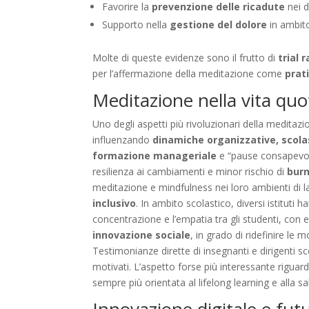
Favorire la
prevenzione delle ricadute
nei d
Supporto nella
gestione del dolore
in ambito
Molte di queste evidenze sono il frutto di
trial 
per l’affermazione della meditazione come
prat
Meditazione nella vita quot
Uno degli aspetti più rivoluzionari della meditazi
influenzando
dinamiche organizzative, scola
formazione manageriale
e “pause consapevoli
resilienza ai cambiamenti e minor rischio di
bur
meditazione e mindfulness nei loro ambienti di 
inclusivo
. In ambito scolastico, diversi istitut
concentrazione e l’empatia tra gli studenti, con e
innovazione sociale
, in grado di ridefinire le 
Testimonianze dirette di insegnanti e dirigenti 
motivati. L’aspetto forse più interessante riguarda
sempre più orientata al lifelong learning e alla s