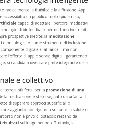
ella tecnologia intelligente
adicalmente la fruibilità e la diffusione. App
ve accessibili a un pubblico molto più ampio,
tificiale
capaci di adattare i percorsi meditativi
 tecnologie di biofeedback permettono inoltre di
pre prospettive inedite: la
meditazione
ici e oncologici, o come strumento di inclusione
a componente digitale si affianca – ma non
re l’offerta di app e servizi digitali, garantendo
gie, si candida a diventare parte integrante della
ale e collettivo
terreni più fertili per la
promozione di una
 della meditazione è stato segnato da un’aura di
tte di superare approcci superficiali o
 valore aggiunto non riguarda soltanto la salute o
 percorso non è privo di ostacoli: restano da
 risultati
sul lungo periodo. Tuttavia, la