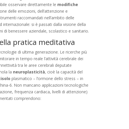
sibile osservare direttamente le
modifiche
ione delle emozioni, dell’attenzione e
strumenti raccomandati nell’ambito delle
 internazionale: si è passati dalla visione della
i di benessere aziendale, scolastico e sanitario.
della pratica meditativa
ecnologie di ultima generazione. Le ricerche più
torare in tempo reale l’attività cerebrale dei
ettività tra le aree cerebrali deputate
imola la
neuroplasticità
, cioè la capacità del
tisolo
plasmatico – l’ormone dello stress – in
uchina-6. Non mancano applicazioni tecnologiche
azione, frequenza cardiaca, livelli di attenzione)
ocumentati comprendono: