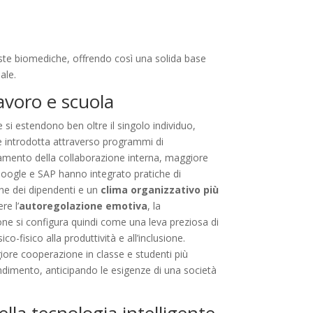
iviste biomediche, offrendo così una solida base
ale.
lavoro e scuola
 si estendono ben oltre il singolo individuo,
ne introdotta attraverso programmi di
oramento della collaborazione interna, maggiore
Google e SAP hanno integrato pratiche di
ne dei dipendenti e un
clima organizzativo più
re l’
autoregolazione emotiva
, la
zione si configura quindi come una leva preziosa di
o-fisico alla produttività e all’inclusione.
iore cooperazione in classe e studenti più
endimento, anticipando le esigenze di una società