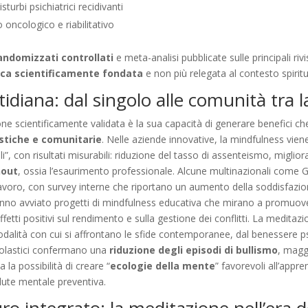
isturbi psichiatrici recidivanti
 oncologico e riabilitativo
randomizzati controllati
e meta-analisi pubblicate sulle principali r
ica scientificamente fondata
e non più relegata al contesto spiritu
idiana: dal singolo alle comunità tra 
one scientificamente validata è la sua capacità di generare benefici che
stiche e comunitarie
. Nelle aziende innovative, la mindfulness vie
”, con risultati misurabili: riduzione del tasso di assenteismo, migli
nout
, ossia l’esaurimento professionale. Alcune multinazionali come 
lavoro, con survey interne che riportano un aumento della soddisfazio
i hanno avviato progetti di mindfulness educativa che mirano a promuove
ffetti positivi sul rendimento e sulla gestione dei conflitti. La medita
modalità con cui si affrontano le sfide contemporanee, dal benessere psic
scolastici confermano una
riduzione degli episodi di bullismo
, magg
 la possibilità di creare “
ecologie della mente
” favorevoli all’appr
alute mentale preventiva.