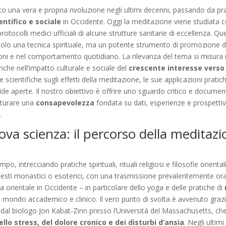
 una vera e propria rivoluzione negli ultimi decenni, passando da prati
entifico e sociale
in Occidente. Oggi la meditazione viene studiata c
rotocolli medici ufficiali di alcune strutture sanitarie di eccellenza.
solo una tecnica spirituale, ma un potente strumento di promozione d
mozioni e nel comportamento quotidiano. La rilevanza del tema si misur
nche nell’impatto culturale e sociale del
crescente interesse verso 
e scientifiche sugli effetti della meditazione, le sue applicazioni pratic
 sfide aperte. Il nostro obiettivo è offrire uno sguardo critico e docu
maturare una
consapevolezza
fondata su dati, esperienze e prospett
.
uova scienza: il percorso della meditazi
po, intrecciando pratiche spirituali, rituali religiosi e filosofie orient
testi monastici o esoterici, con una trasmissione prevalentemente oral
a orientale in Occidente – in particolare dello yoga e delle pratiche di
 mondo accademico e clinico. Il vero punto di svolta è avvenuto grazi
al biologo Jon Kabat-Zinn presso l’Università del Massachusetts, che h
llo stress, del dolore cronico e dei disturbi d’ansia
. Negli ultim