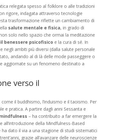
ca relegata spesso al folklore o alle tradizioni
on rigore, indagata attraverso tecnologie
 Questa trasformazione riflette un cambiamento di
ella
salute mentale e fisica
, in grado di
a non solo nello spazio che ormai la meditazione
il benessere psicofisico
e la cura di sé. In
he negli ambiti più diversi (dalla salute personale
mentato, andando al di là delle mode passeggere o
ive aggiornate su un fenomeno destinato a
one verso il
ali come il buddhismo, l’induismo e il taoismo. Per
e e pratica. A partire dagli anni Sessanta e
mindfulness
– ha contribuito a far emergere la
e all’introduzione della Mindfulness-Based
a dato il via a una stagione di studi sistematici
i trent’anni, grazie all’avanzare delle neuroscienze