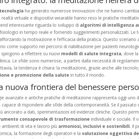
ro integrato: la meditazione nell’era d
tecnologia
ha generato numerose innovazioni che ne hanno cambiato r
, realtà virtuale e dispositivi wearable hanno reso le pratiche meditati
rend interessante riguarda lo sviluppo di
algoritmi di intelligenza ar
 fisiologici in tempo reale e fornendo suggerimenti personalizzati. Le
forzando la motivazione e l’efficacia della pratica. Questo scenario a
io come supporto nei percorsi di riabilitazione per pazienti neurolog
 spingono a riflettere su nuovi
modelli di salute integrata
, dove l
linica. Le sfide sono numerose, a partire dalla necessità di regolamenta
uttavia, la tendenza è chiara: la meditazione, grazie anche alle tecnolo
zione e promozione della salute
in tutto il mondo.
a nuova frontiera del benessere person
gie avanzate e antiche pratiche di meditazione rappresenta oggi uno dei 
, capace di rispondere alle sfide della contemporaneità. Se il passato
iù ancorato a dati, sperimentazioni ed evidenze cliniche. Questo perme
rumento consapevole di trasformazione
individuale e sociale. Il
 ambienti di vita e lavoro più
armoniosi, inclusivi e sostenibili
. Il
onomica, la formazione degli operatori e la
valutazione oggettiva dei