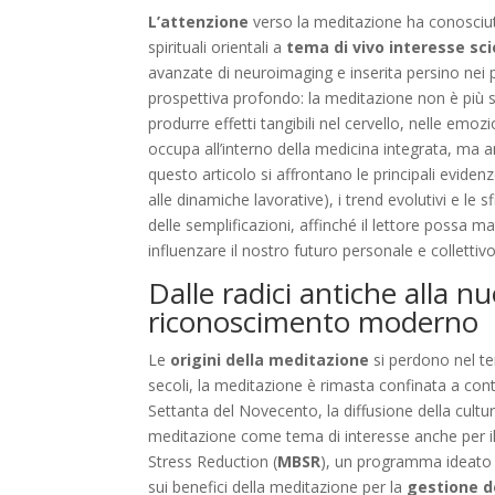
L’attenzione
verso la meditazione ha conosciuto
spirituali orientali a
tema di vivo interesse sci
avanzate di neuroimaging e inserita persino nei p
prospettiva profondo: la meditazione non è più 
produrre effetti tangibili nel cervello, nelle e
occupa all’interno della medicina integrata, ma a
questo articolo si affrontano le principali evidenz
alle dinamiche lavorative), i trend evolutivi e le
delle semplificazioni, affinché il lettore possa 
influenzare il nostro futuro personale e collettivo
Dalle radici antiche alla n
riconoscimento moderno
Le
origini della meditazione
si perdono nel tem
secoli, la meditazione è rimasta confinata a con
Settanta del Novecento, la diffusione della cultur
meditazione come tema di interesse anche per il
Stress Reduction (
MBSR
), un programma ideato d
sui benefici della meditazione per la
gestione de