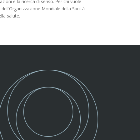
elazioni e la ricerca di senso. Per chi vuole
o dell’Organizzazione Mondiale della Sanità
la salute.