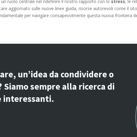
un ruolo centrale nel ridefinire il nostro rapporto con lo
stress
, le r
are aggiornato sulle nuove linee guida, risorse autorevoli come il sit
ondamentale per navigare consapevolmente questa nuova frontiera del
tare, un’idea da condividere o
? Siamo sempre alla ricerca di
 interessanti.