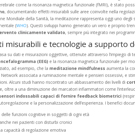
g cerebrale come la risonanza magnetica funzionale (fMRI), è stato pos
ano
, documentando effetti misurabili sulle aree coinvolte nella regolaz
ne Mondiale della Sanità, la meditazione rappresenta oggi uno degli 
mentale (
WHO
). Questi sviluppi hanno generato un vero e proprio trend
tervento clinicamente validato
, sempre più integrato nei programm
etti misurabili e tecnologie a supporto 
asa su dati e misurazioni oggettive, ottenute attraverso l’impiego di t
encefalogramma (EEG)
e la risonanza magnetica funzionale per moni
nziato, ad esempio, che la
meditazione mindfulness
aumenta la conn
ode Network associata a ruminazione mentale e pensieri ossessivi, e st
ioni. Alcuni studi hanno riscontrato un abbassamento dei livelli di
cor
, oltre a una diminuzione dei marcatori infiammatori come l’interle
sensori indossabili capaci di fornire feedback biometrici
(respir
l’autoregolazione e la personalizzazione dell’esperienza. I benefici d
delle funzioni cognitive in soggetti di ogni età
anche nei pazienti con disturbi cronici
la capacità di regolazione emotiva