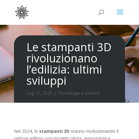
Le stampanti 3D
rivoluzionano
l’edilizia: ultimi
sviluppi
Lug 15, 2025
|
Tecnologia e scienza
Nel 2024, le
stampanti 3D
stanno rivoluzionando il
settore edilizio con progetti pilota, innovazioni e