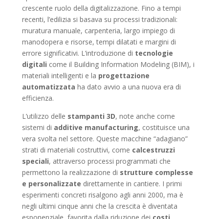
crescente ruolo della digitalizzazione. Fino a tempi
recenti, l’edilizia si basava su processi tradizionali:
muratura manuale, carpenteria, largo impiego di
manodopera e risorse, tempi dilatati e margini di
errore significativi. L’introduzione di
tecnologie
digitali
come il Building Information Modeling (BIM), i
materiali intelligenti e la
progettazione
automatizzata
ha dato avvio a una nuova era di
efficienza.
L’utilizzo delle
stampanti 3D
, note anche come
sistemi di
additive manufacturing
, costituisce una
vera svolta nel settore. Queste macchine “adagiano”
strati di materiali costruttivi, come
calcestruzzi
speciali
, attraverso processi programmati che
permettono la realizzazione di
strutture complesse
e personalizzate
direttamente in cantiere. I primi
esperimenti concreti risalgono agli anni 2000, ma è
negli ultimi cinque anni che la crescita è diventata
esponenziale, favorita dalla riduzione dei
costi