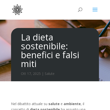
La dieta
sostenibile:
benefici e falsi
miti
Ott 17, 2025
|
Salute
Nel dibattito attuale su
salute
e
ambiente
, il
concetto di
dieta sostenibile
ha assunto una