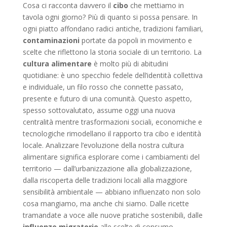
Cosa ci racconta davvero il
cibo
che mettiamo in
tavola ogni giorno? Più di quanto si possa pensare. In
ogni piatto affondano radici antiche, tradizioni familiari,
contaminazioni
portate da popoli in movimento e
scelte che riflettono la storia sociale di un territorio. La
cultura alimentare
è molto più di abitudini
quotidiane: è uno specchio fedele dell’identità collettiva
e individuale, un filo rosso che connette passato,
presente e futuro di una comunità. Questo aspetto,
spesso sottovalutato, assume oggi una nuova
centralità mentre trasformazioni sociali, economiche e
tecnologiche rimodellano il rapporto tra cibo e identità
locale. Analizzare l’evoluzione della nostra cultura
alimentare significa esplorare come i cambiamenti del
territorio — dall’urbanizzazione alla globalizzazione,
dalla riscoperta delle tradizioni locali alla maggiore
sensibilità ambientale — abbiano influenzato non solo
cosa mangiamo, ma anche chi siamo. Dalle ricette
tramandate a voce alle nuove pratiche sostenibili, dalle
influenze migratorie
alle scelte di consumo