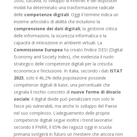
2000, tuttavia, lo sviluppo di internet e dei dispositivi
mobili ha determinato una trasformazione radicale
delle
competenze digitali
. Oggi il termine indica un
insieme articolato di abilità che includono la
comprensione dei dati digitali
, la gestione critica
delle informazioni, la sicurezza informatica e la
capacità di interazione in ambienti virtuali. La
Commissione Europea
ha creato l’indice DESI (Digital
Economy and Society Index), che evidenzia il ruolo
strategico delle competenze digitali per la crescita
economica e l’inclusione. In Italia, secondo i dati
ISTAT
2023
, solo il 46,2% della popolazione possiede
competenze digitali di base, una percentuale che
segnala il rischio concreto di
nuove forme di divario
sociale
: il digital divide può penalizzare non solo le
fasce più vulnerabili, ma anche lo sviluppo del Paese
nel suo complesso. L’adeguamento delle proprie
competenze digitali segue inoltre i trend lavorativi:
secondo il PNRR, il 65% dei ragazzi oggi in scuola
primaria svolgerà in futuro un mestiere che ancora non