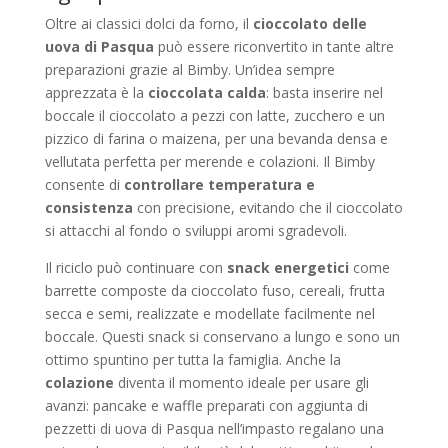
Oltre ai classici dolci da forno, il
cioccolato delle
uova di Pasqua
può essere riconvertito in tante altre
preparazioni grazie al Bimby. Un’idea sempre
apprezzata è la
cioccolata calda
: basta inserire nel
boccale il cioccolato a pezzi con latte, zucchero e un
pizzico di farina o maizena, per una bevanda densa e
vellutata perfetta per merende e colazioni. Il Bimby
consente di
controllare temperatura e
consistenza
con precisione, evitando che il cioccolato
si attacchi al fondo o sviluppi aromi sgradevoli.
Il riciclo può continuare con
snack energetici
come
barrette composte da cioccolato fuso, cereali, frutta
secca e semi, realizzate e modellate facilmente nel
boccale. Questi snack si conservano a lungo e sono un
ottimo spuntino per tutta la famiglia. Anche la
colazione
diventa il momento ideale per usare gli
avanzi: pancake e waffle preparati con aggiunta di
pezzetti di uova di Pasqua nell’impasto regalano una