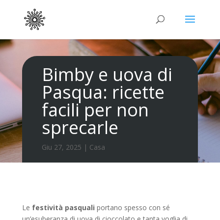
Bimby e uova di
Pasqua: ricette
facili per non
sprecarle
Giu 27, 2025
|
Casa
Le
festività pasquali
portano spesso con sé
un’esuberanza di uova di cioccolato e tanta voglia di