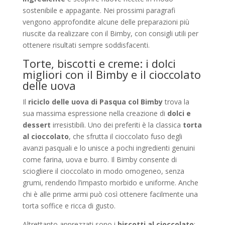
sostenibile e appagante. Nei prossimi paragrafi
vengono approfondite alcune delle preparazioni più
riuscite da realizzare con il Bimby, con consigli utili per
ottenere risultati sempre soddisfacenti.
Torte, biscotti e creme: i dolci
migliori con il Bimby e il cioccolato
delle uova
Il
riciclo delle uova di Pasqua col Bimby
trova la
sua massima espressione nella creazione di
dolci e
dessert
irresistibili. Uno dei preferiti è la classica
torta
al cioccolato
, che sfrutta il cioccolato fuso degli
avanzi pasquali e lo unisce a pochi ingredienti genuini
come farina, uova e burro. Il Bimby consente di
sciogliere il cioccolato in modo omogeneo, senza
grumi, rendendo l’impasto morbido e uniforme. Anche
chi è alle prime armi può così ottenere facilmente una
torta soffice e ricca di gusto.
Altrettanto apprezzati sono i
biscotti al cioccolato
: